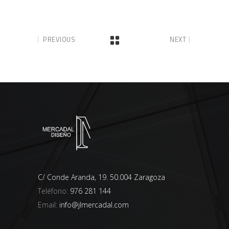
PREVIOUS
NEXT
C/ Conde Aranda, 19. 50.004 Zaragoza
Teléfono:
976 281 144
Email:
info@jlmercadal.com